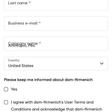
Last name
Business e-mail
Company name
Anthropic, PBC
Country
548 Market St Pmb 90375, San Francisco, California, US
United States
Please keep me informed about dsm-firmenich
Yes
I agree with dsm-firmenich's User Terms and
Conditions and acknowledge that dsm-firmenich