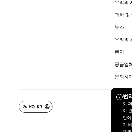
우리의 
과학 및
뉴스
우리의 
벤처
공급업
문의하
번역
이 
KO-KR
이 
언어
기 바
대해