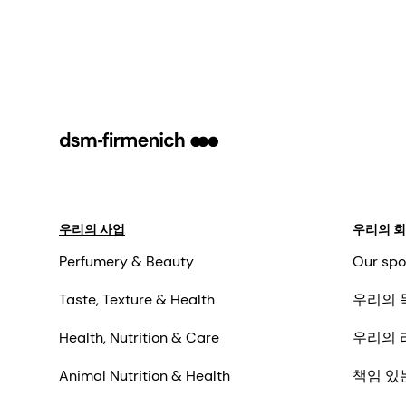
우리의 사업
우리의 
Perfumery & Beauty
Our spo
Taste, Texture & Health
우리의 
Health, Nutrition & Care
우리의 
Animal Nutrition & Health
책임 있