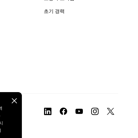
초기 경력
역
본
시
에