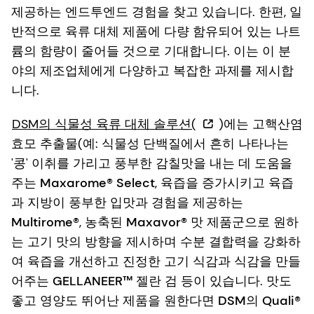
제공하는 엔드투엔드 경험을 찾고 있습니다. 한편, 일
반적으로 육류 대체 제품에 다량 함유되어 있는 나트
륨의 함량이 줄어들 것으로 기대합니다. 이는 이 분
야의 제조업체에게 다양하고 복잡한 과제를 제시합
니다.
DSM의 식물성 육류 대체 솔루션(
)에는 고핵산염
효모 추출물(예: 식물성 단백질에서 흔히 나타나는
'콩' 이취를 가리고 풍부한 감칠맛을 내는 데 도움을
주는
Maxarome® Select
, 육즙을 증가시키고 육즙
과 지방이 풍부한 입맛과 경험을 제공하는
Multirome®
, 농축된
Maxavor®
맛 제품군으로 원하
는 고기 맛의 방향을 제시하며 수분 결합력을 강화하
여 육즙을 개선하고 진정한 고기 식감과 식감을 만들
어주는
GELLANEER™
젤란 검 등이 있습니다. 맛도
좋고 영양도 뛰어난 제품을 원한다면
DSM의 Quali®