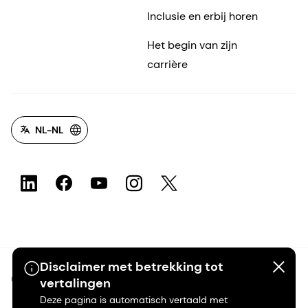
Inclusie en erbij horen
Het begin van zijn
carrière
NL-NL
Disclaimer met betrekking tot
©2026 dsm-firmenich. Alle rechten voorbehouden.
vertalingen
Deze pagina is automatisch vertaald met