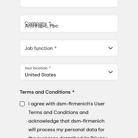
Company
Anthropic, PBC
548 Market St Pmb 90375, San Francisco, California, US
Job function
Your location
United States
Terms and Conditions
I agree with dsm-firmenich's User
Terms and Conditions and
acknowledge that dsm-firmenich
will process my personal data for