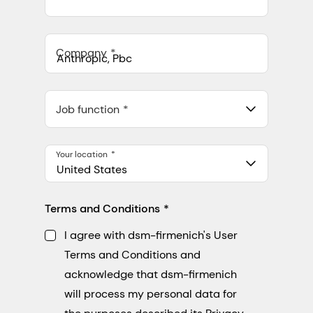
Company
Anthropic, PBC
548 Market St Pmb 90375, San Francisco, California, US
Job function
Your location
United States
Terms and Conditions
I agree with dsm-firmenich's User
Terms and Conditions and
acknowledge that dsm-firmenich
will process my personal data for