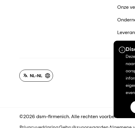
Onze ve
Ondern
Leveran
Neem co
Dis
Deze
naar
oors
NL-NL
info
eige
even
©2026 dsm-firmenich. Alle rechten voorbehouden.
Privacyverklaring
Gebruiksvoorwaarden
Algemene 