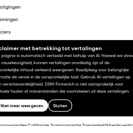
stigingen
emingen
ciers
ntact met ons op
claimer met betrekking tot vertalingen
 pagina is automatisch vertaald met behulp van AI. Hoewel we stre
 nauwkeurigheid, kunnen vertalingen onvolledig zijn of de
pronkelijke inhoud verkeerd weergeven. Raadpleeg voor belangrijke
rmatie de versie in de oorspronkelijke taal. Gebruik AI-vertalingen op
n verantwoordelijkheid. DSM-Firmenich is niet aansprakelijk voor
tuele fouten of misverstanden die voortvloeien uit deze vertalingen.
Niet meer weergeven
Sluiten
voorwaarden
Californië Transparantie
Toegankelijkheidsverkl