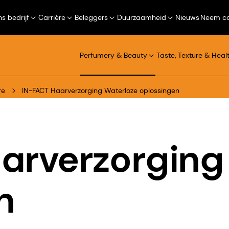
s bedrijf
Carrière
Beleggers
Duurzaamheid
Nieuws
Neem co
Perfumery & Beauty
Taste, Texture & Heal
re
IN-FACT Haarverzorging Waterloze oplossingen
arverzorging
n