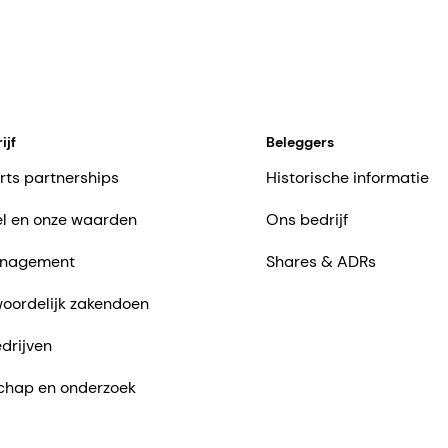
ijf
Beleggers
rts partnerships
Historische informatie
l en onze waarden
Ons bedrijf
nagement
Shares & ADRs
oordelijk zakendoen
drijven
chap en onderzoek