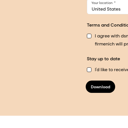
Your location
United States
Terms and Conditi
I agree with d
firmenich will 
Stay up to date
I'd like to rec
Download