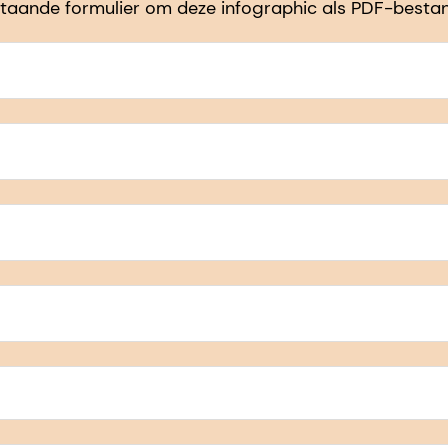
taande formulier om deze infographic als PDF-besta
5, San Francisco, California, US