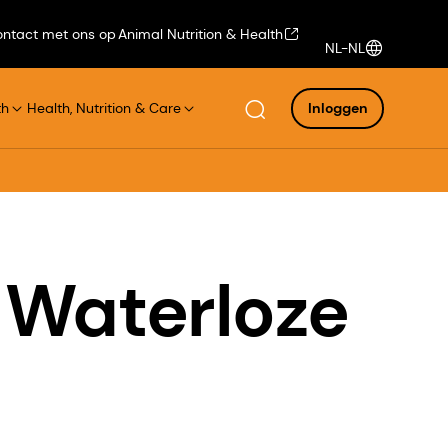
ntact met ons op
Animal Nutrition & Health
NL-NL
th
Health, Nutrition & Care
Inloggen
 Waterloze