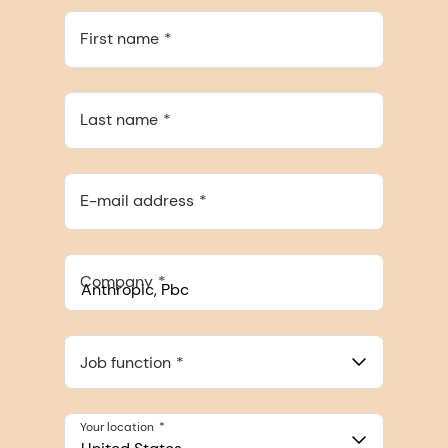
First name
Last name
E-mail address
Company
Anthropic, PBC
548 Market St Pmb 90375, San Francisco, California, US
Job function
Your location