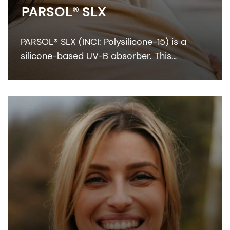
PARSOL® SLX
PARSOL® SLX (INCI: Polysilicone-15) is a
silicone-based UV-B absorber. This
colorless-to-pale yellow viscous liquid
integrates easily with the oil phase of
sunscreen formulation.