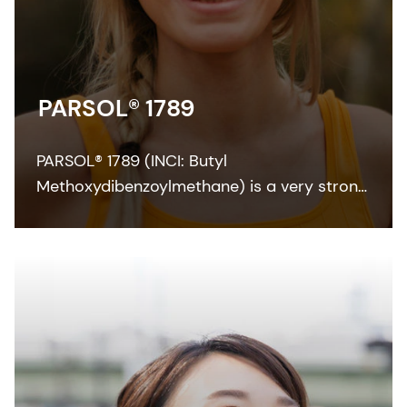
PARSOL® 1789
PARSOL® 1789 (INCI: Butyl
Methoxydibenzoylmethane) is a very strong
and efficient UVA absorber for sunscreen
and other skin care formulations. It enables
broadband protection when combined with
effective UVB filters and can also
contribute to SPF.