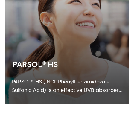
PARSOL® HS
PARSOL® HS (INCI: Phenylbenzimidazole
Sulfonic Acid) is an effective UVB absorber
for water-based sunscreen formulations.
The UV filter is compatible with most
cosmetic ingredients and shows good
photostability.