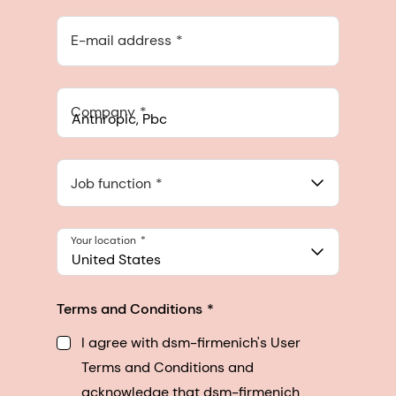
E-mail address
Company
Anthropic, PBC
548 Market St Pmb 90375, San Francisco, California, US
Job function
Your location
United States
Terms and Conditions
I agree with dsm-firmenich's User
Terms and Conditions and
acknowledge that dsm-firmenich