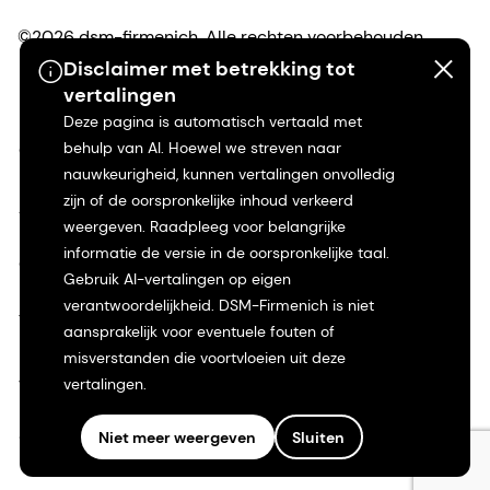
©2026 dsm-firmenich. Alle rechten voorbehouden.
Disclaimer met betrekking tot
Privacyverklaring
vertalingen
Deze pagina is automatisch vertaald met
behulp van AI. Hoewel we streven naar
Gebruiksvoorwaarden
nauwkeurigheid, kunnen vertalingen onvolledig
zijn of de oorspronkelijke inhoud verkeerd
Algemene voorwaarden
weergeven. Raadpleeg voor belangrijke
informatie de versie in de oorspronkelijke taal.
Californië Transparantie
Gebruik AI-vertalingen op eigen
verantwoordelijkheid. DSM-Firmenich is niet
Toegankelijkheidsverklaring
aansprakelijk voor eventuele fouten of
misverstanden die voortvloeien uit deze
Juridische informatie
vertalingen.
Sitemap
Niet meer weergeven
Sluiten