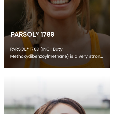
PARSOL® 1789
PARSOL® 1789 (INCI: Butyl
Methoxydibenzoylmethane) is a very strong
and efficient UVA absorber for sunscreen
and other skin care formulations. It enables
broadband protection when combined with
effective UVB filters and can also
contribute to SPF.