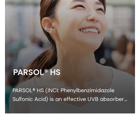
PARSOL® HS
PARSOL® HS (INCI: Phenylbenzimidazole
Sulfonic Acid) is an effective UVB absorber
for water-based sunscreen formulations.
The UV filter is compatible with most
cosmetic ingredients and shows good
photostability.