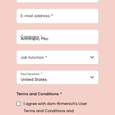
E-mail address
Company
Anthropic, PBC
548 Market St Pmb 90375, San Francisco, California, US
Job function
Your location
United States
Terms and Conditions
I agree with dsm-firmenich's User
Terms and Conditions and