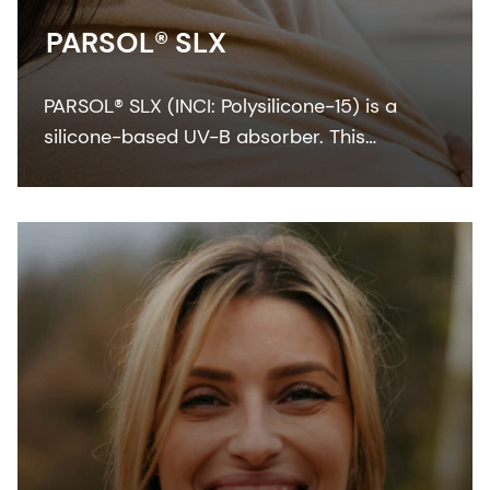
PARSOL® SLX
PARSOL® SLX (INCI: Polysilicone-15) is a
silicone-based UV-B absorber. This
colorless-to-pale yellow viscous liquid
integrates easily with the oil phase of
sunscreen formulation.