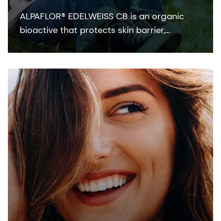
ALPAFLOR® EDELWEISS CB is an organic
bioactive that protects skin barrier,
enhances skin resistance to external stress
factors and provides an ultimate skin
sensation. It is COSMOS and NATRUE
organic certified and Fair for Life fair trade
certified.