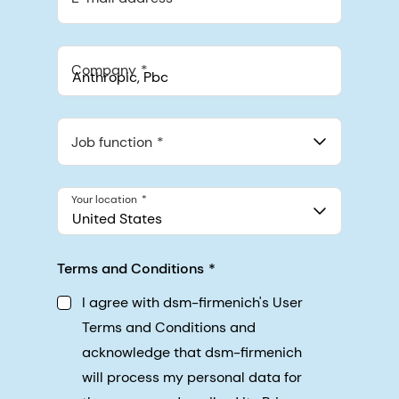
Company
Anthropic, PBC
548 Market St Pmb 90375, San Francisco, California, US
Job function
Your location
United States
Terms and Conditions
I agree with dsm-firmenich's User
Terms and Conditions and
acknowledge that dsm-firmenich
will process my personal data for