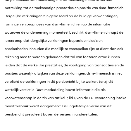
betrekking tot de toekomstige prestaties en positie van dsm-firmenich.
Dergelijke verklaringen zijn gebaseerd op de huidige verwachtingen,
ramingen en prognoses van dsm-firmenich en op de informatie
waarover de onderneming momenteel beschikt. dsm-firmenich wijst de
lezers erop dat dergelijke verklaringen bepaalde risico’s en
onzekerheden inhouden die moeilijk te voorspellen zijn; er dient dan ook
rekening mee te worden gehouden dat tal van factoren ertoe kunnen
leiden dat de werkelijke prestaties, de voortgang van transacties en de
posities wezenlijk afwijken van deze verklaringen. dsm-firmenich is niet
verplicht de verklaringen in dit persbericht bij te werken, tenzij dit
wettelijk vereist is. Deze mededeling bevat informatie die als
voorwetenschap in de zin van artikel 7, lid 1, van de EU-verordening inzake
marktmisbruik wordt aangemerkt. De Engelstalige versie van dit
persbericht prevaleert boven de versies in andere talen.