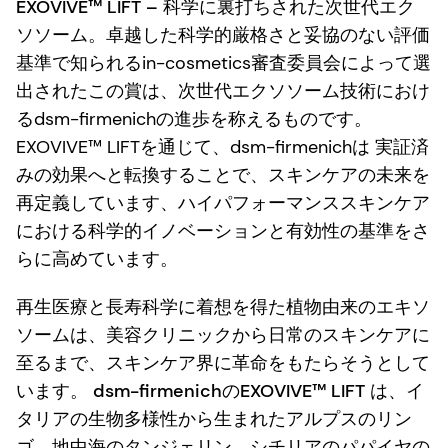
EXOVIVE™ LIFT – 科学に裏打ちされた次世代エク
ソソーム
。卓越した科学的厳格さと妥協のない評価
基準で知られるin-cosmetics審査委員会によって選
出されたこの賞は、次世代エクソソーム技術におけ
るdsm-firmenichの進歩を称えるものです。
EXOVIVE™ LIFTを通じて、dsm-firmenichは
実証済
みの効果へと転換することで、スキンケアの未来を
再定義しています
、ハイパフォーマンススキンケア
における科学的イノベーションと有効性の基準をさ
らに高めています。
再生医療と長寿科学に着想を得た植物由来のエキソ
ソームは、美容クリニックから日常のスキンケアに
至るまで、スキンケア界に革命をもたらそうとして
います。
dsm-firmenichのEXOVIVE™ LIFT
は、イ
タリアの生物多様性から生まれたアルプスのリン
ゴ、地中海のタンジェリン、シチリアのパパイヤの