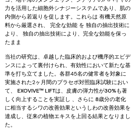
力を活用した細胞外シナジーシステムであり、肌の
内側から若返りを促します。これらは
有機天然原
料
から厳選され、
完全な効能
を
独自の抽出技術に
より、
独自の抽出技術により、完全な効能を保っ
たまま
当社の研究は、卓越した臨床的および機序的エビデ
ンスによって裏付けられ、有効性において新たな基
準を打ち立てました。各群45名の健常者を対象に
実施された2ヶ月間のプラセボ対照臨床試験におい
て、
EXOVIVE™ LIFTは、皮膚の弾力性が30%も著
しく向上することを実証し
、さらに
8歳分の老化
に相当するシワの改善効果
というしわの改善効果を
達成し、従来の植物エキスを上回る結果となりまし
た。