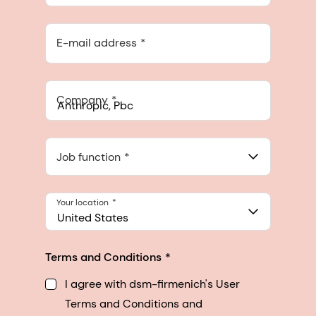
E-mail address
Company
Anthropic, PBC
548 Market St Pmb 90375, San Francisco, California, US
Job function
Your location
United States
Terms and Conditions
I agree with dsm-firmenich's User
Terms and Conditions and