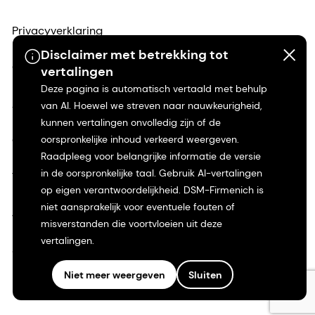
Privacyverklaring
Disclaimer met betrekking tot
Gebruiksvoorwaarden
vertalingen
Deze pagina is automatisch vertaald met behulp
Algemene voorwaarden
van AI. Hoewel we streven naar nauwkeurigheid,
kunnen vertalingen onvolledig zijn of de
oorspronkelijke inhoud verkeerd weergeven.
Californië Transparantie
Raadpleeg voor belangrijke informatie de versie
in de oorspronkelijke taal. Gebruik AI-vertalingen
Toegankelijkheidsverklaring
op eigen verantwoordelijkheid. DSM-Firmenich is
niet aansprakelijk voor eventuele fouten of
Juridische informatie
misverstanden die voortvloeien uit deze
vertalingen.
Sitemap
Niet meer weergeven
Sluiten