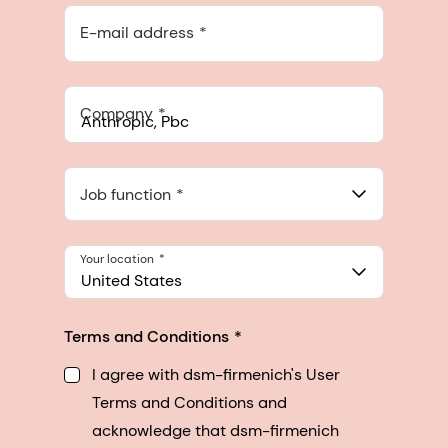
E-mail address
Company
Anthropic, PBC
548 Market St Pmb 90375, San Francisco, California, US
Job function
Your location
United States
Terms and Conditions
I agree with dsm-firmenich's User
Terms and Conditions and
acknowledge that dsm-firmenich