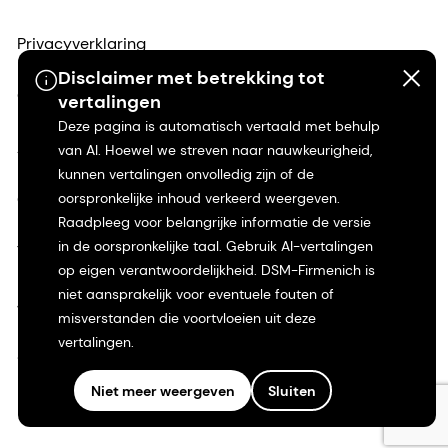
Privacyverklaring
Disclaimer met betrekking tot
Gebruiksvoorwaarden
vertalingen
Deze pagina is automatisch vertaald met behulp
Algemene voorwaarden
van AI. Hoewel we streven naar nauwkeurigheid,
kunnen vertalingen onvolledig zijn of de
oorspronkelijke inhoud verkeerd weergeven.
Californië Transparantie
Raadpleeg voor belangrijke informatie de versie
in de oorspronkelijke taal. Gebruik AI-vertalingen
Toegankelijkheidsverklaring
op eigen verantwoordelijkheid. DSM-Firmenich is
niet aansprakelijk voor eventuele fouten of
Juridische informatie
misverstanden die voortvloeien uit deze
vertalingen.
Sitemap
Niet meer weergeven
Sluiten