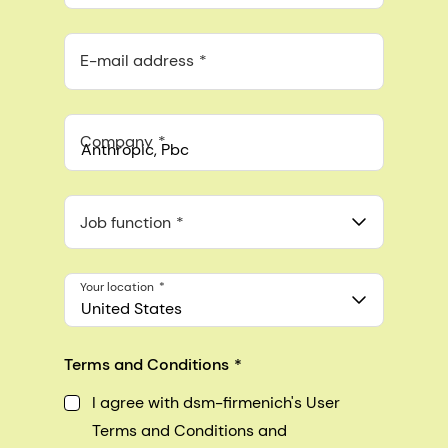
E-mail address
Company
Anthropic, PBC
548 Market St Pmb 90375, San Francisco, California, US
Job function
Your location
United States
Terms and Conditions
I agree with dsm-firmenich's User
Terms and Conditions and