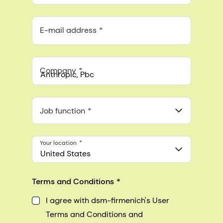
E-mail address
Company
Anthropic, PBC
548 Market St Pmb 90375, San Francisco, California, US
Job function
Your location
United States
Terms and Conditions
I agree with dsm-firmenich's User
Terms and Conditions and