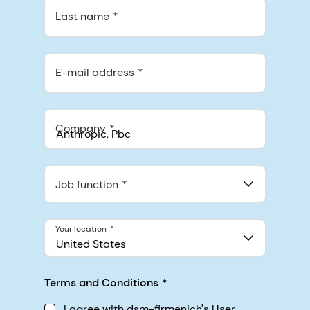
Last name
E-mail address
Company
Anthropic, PBC
548 Market St Pmb 90375, San Francisco, California, US
Job function
Your location
United States
Terms and Conditions
I agree with dsm-firmenich's User