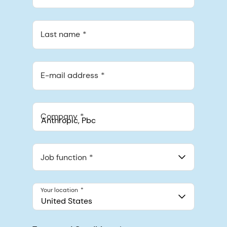
Last name
E-mail address
Company
Anthropic, PBC
548 Market St Pmb 90375, San Francisco, California, US
Job function
Your location
United States