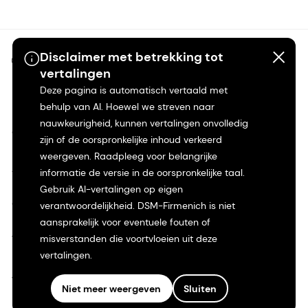
Disclaimer met betrekking tot
©2026 dsm-firmenich. Alle rechten voorbehouden.
vertalingen
Deze pagina is automatisch vertaald met
Privacyverklaring
behulp van AI. Hoewel we streven naar
nauwkeurigheid, kunnen vertalingen onvolledig
Gebruiksvoorwaarden
zijn of de oorspronkelijke inhoud verkeerd
weergeven. Raadpleeg voor belangrijke
Algemene voorwaarden
informatie de versie in de oorspronkelijke taal.
Gebruik AI-vertalingen op eigen
Californië Transparantie
verantwoordelijkheid. DSM-Firmenich is niet
aansprakelijk voor eventuele fouten of
Toegankelijkheidsverklaring
misverstanden die voortvloeien uit deze
vertalingen.
Juridische informatie
Niet meer weergeven
Sluiten