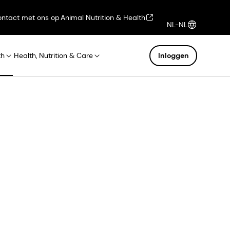
ntact met ons op
Animal Nutrition & Health
NL-NL
th
Health, Nutrition & Care
Inloggen