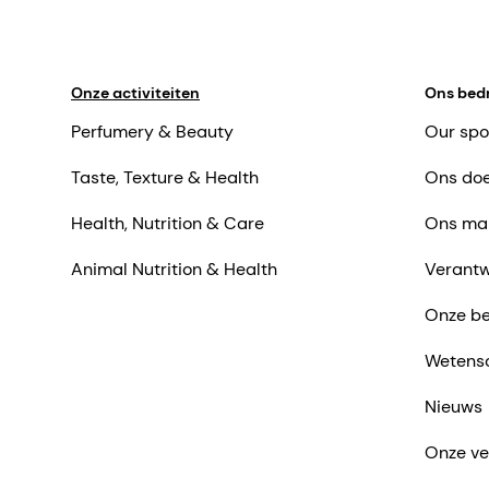
Onze activiteiten
Ons bedr
Perfumery & Beauty
Our spo
Taste, Texture & Health
Ons doe
Health, Nutrition & Care
Ons ma
Animal Nutrition & Health
Verantw
Onze be
Dis
Wetens
Deze
Nieuws
naar
oors
Onze ve
info
eige