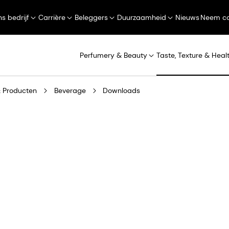
s bedrijf
Carrière
Beleggers
Duurzaamheid
Nieuws
Neem co
Perfumery & Beauty
Taste, Texture & Heal
 Producten
Beverage
Downloads