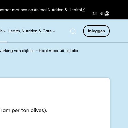
ntact met ons op
Animal Nutrition & Health
NL-NL
th
Health, Nutrition & Care
Inloggen
king van olijfolie - Haal meer uit olijfolie
am per ton olives).