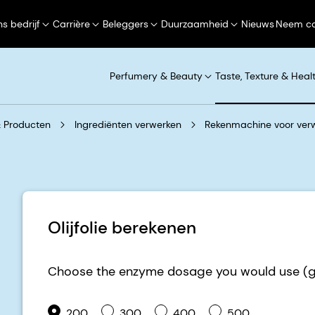
s bedrijf
Carrière
Beleggers
Duurzaamheid
Nieuws
Neem co
Perfumery & Beauty
Taste, Texture & Heal
 Producten
Ingrediënten verwerken
Rekenmachine voor verwer
Olijfolie berekenen
Choose the enzyme dosage you would use (gr
200
300
400
500