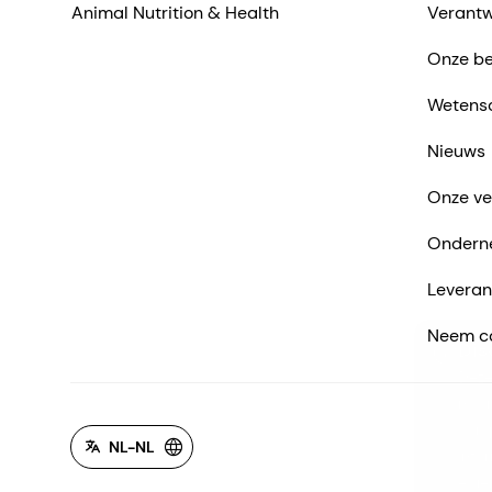
Animal Nutrition & Health
Verantw
Onze be
Wetens
Nieuws
Onze ve
Ondern
Leveran
Neem co
Dis
Deze
naar
oors
NL-NL
info
eige