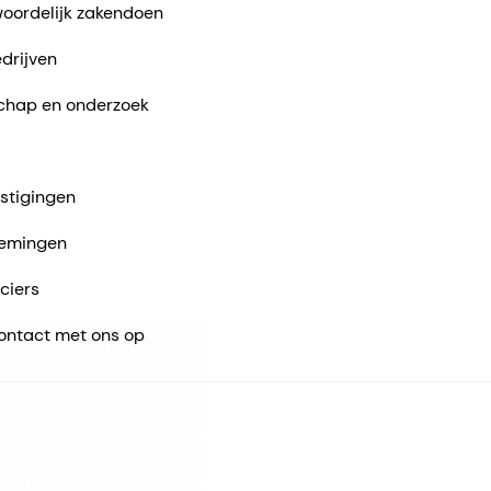
oordelijk zakendoen
drijven
chap en onderzoek
stigingen
emingen
ciers
ntact met ons op
claimer met betrekking tot vertalingen
 pagina is automatisch vertaald met behulp van AI. Hoewel we stre
 nauwkeurigheid, kunnen vertalingen onvolledig zijn of de
pronkelijke inhoud verkeerd weergeven. Raadpleeg voor belangrijke
rmatie de versie in de oorspronkelijke taal. Gebruik AI-vertalingen op
n verantwoordelijkheid. DSM-Firmenich is niet aansprakelijk voor