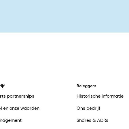
ijf
Beleggers
rts partnerships
Historische informatie
l en onze waarden
Ons bedrijf
nagement
Shares & ADRs