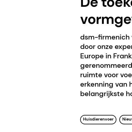
De toek
vormge
dsm-firmenich 
door onze exper
Europe in Frankf
gerenommeerde 
ruimte voor voe
erkenning van h
belangrijkste 
Huisdierenvoer
Nieu