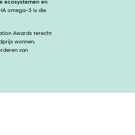
ne ecosystemen en
DHA omega-3 is die
vation Awards terecht
dprijs wonnen,
orderen van