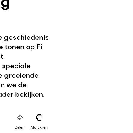
ng
e geschiedenis
e tonen op Fi
et
 speciale
de groeiende
en we de
der bekijken.
Delen
Afdrukken