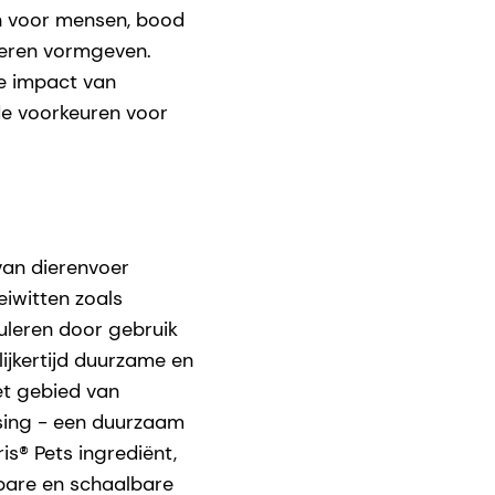
n voor mensen, bood
dieren vormgeven.
de impact van
de voorkeuren voor
van dierenvoer
iwitten zoals
uleren door gebruik
ijkertijd duurzame en
et gebied van
sing - een duurzaam
is® Pets ingrediënt,
bare en schaalbare