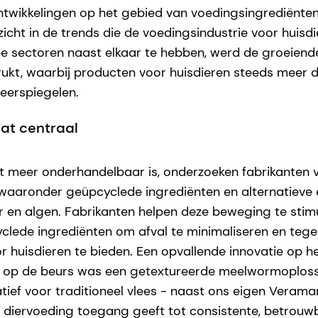
ntwikkelingen op het gebied van voedingsingrediënte
zicht in de trends die de voedingsindustrie voor huis
ee sectoren naast elkaar te hebben, werd de groeien
ukt, waarbij producten voor huisdieren steeds meer 
eerspiegelen.
at centraal
t meer onderhandelbaar is, onderzoeken fabrikanten 
waaronder geüpcyclede ingrediënten en alternatieve e
r en algen. Fabrikanten helpen deze beweging te stim
lede ingrediënten om afval te minimaliseren en tegel
 huisdieren te bieden. Een opvallende innovatie op h
ne op de beurs was een getextureerde meelwormoplos
natief voor traditioneel vlees - naast ons eigen Veramar
 diervoeding toegang geeft tot consistente, betrouw