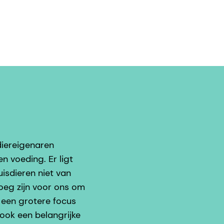
diereigenaren
en voeding. Er ligt
isdieren niet van
oeg zijn voor ons om
 een grotere focus
ook een belangrijke