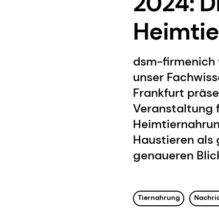
2024: D
Heimtie
dsm-firmenich w
unser Fachwisse
Frankfurt präs
Veranstaltung f
Heimtiernahrun
Haustieren als 
genaueren Blick
Tiernahrung
Nachri