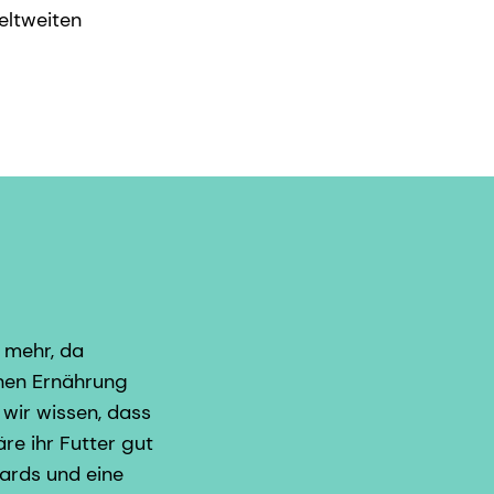
eltweiten
 mehr, da
enen Ernährung
 wir wissen, dass
re ihr Futter gut
dards und eine