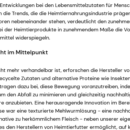
Entwicklungen bei den Lebensmittelzutaten für Mensc
 in die Trends, die die Heimtiernahrungsindustrie prägen
oren nebeneinander stehen, verdeutlicht den zunehme
ei der Heimtierprodukte in zunehmendem Maße die Vo
ittel widerspiegeln.
ht im Mittelpunkt
ht mehr verhandelbar ist, erforschen die Hersteller v
ecycelte Zutaten und alternative Proteine wie Insekte
r tragen dazu bei, diese Bewegung voranzutreiben, ind
m den Abfall zu minimieren und gleichzeitig nachhalt
re anzubieten. Eine herausragende Innovation im Berei
se war eine texturierte Mehlwurmlösung - eine nachha
rnative zu herkömmlichem Fleisch - neben unserer eig
es den Herstellern von Heimtierfutter ermöglicht, auf 