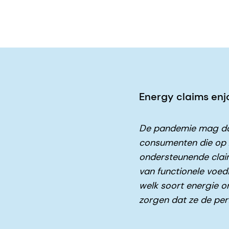
Energy claims en
De pandemie mag da
consumenten die op z
ondersteunende clai
van functionele voed
welk soort energie o
zorgen dat ze de pe