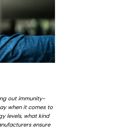
ing out immunity-
 way when it comes to
y levels, what kind
anufacturers ensure