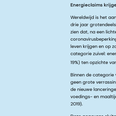
Energieclaims krij
Wereldwijd is het aa
drie jaar grotendeel
zien dat, na een lic
coronavirusbeperkin
leven krijgen en op z
categorie zuivel: ene
19%) ten opzichte va
Binnen de categorie 
geen grote verrassin
de nieuwe lanceringe
voedings- en maalti
2019).