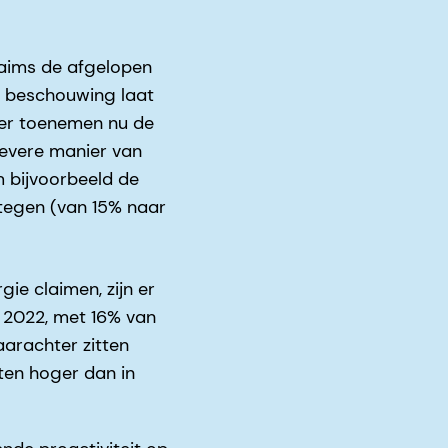
laims de afgelopen
e beschouwing laat
eer toenemen nu de
evere manier van
m bijvoorbeeld de
stegen (van 15% naar
ie claimen, zijn er
n 2022, met 16% van
aarachter zitten
ten hoger dan in