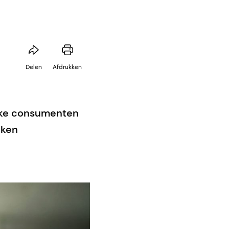
Delen
Afdrukken
kke consumenten
nken