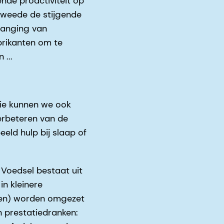
nde proactiviteit op
tweede de stijgende
vanging van
abrikanten om te
...
gie kunnen we ook
verbeteren van de
eeld hulp bij slaap of
 Voedsel bestaat uit
in kleinere
alen) worden omgezet
n prestatiedranken: