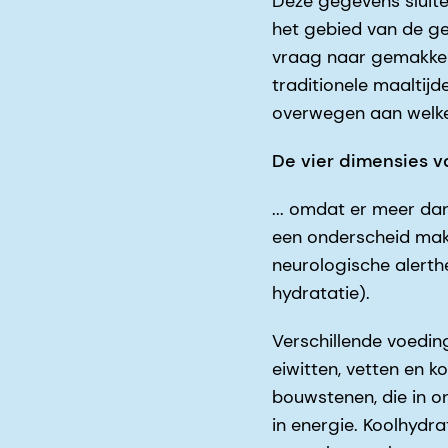
Deze gegevens sluite
het gebied van de g
vraag naar gemakkeli
traditionele maaltijd
overwegen aan welke 
De vier dimensies v
... omdat er meer da
een onderscheid make
neurologische alerthe
hydratatie).
Verschillende voedin
eiwitten, vetten en 
bouwstenen, die in o
in energie. Koolhydr