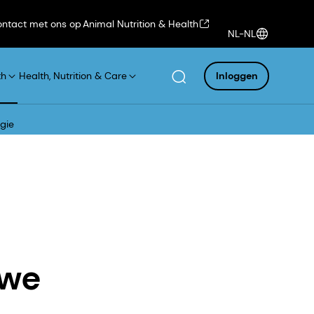
ntact met ons op
Animal Nutrition & Health
NL-NL
th
Health, Nutrition & Care
Inloggen
gie
uwe