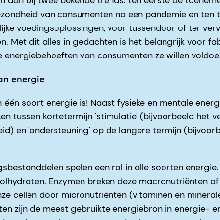
n aan bij twee bekende trends: ten eerste de toeneme
ezondheid van consumenten na een pandemie en ten 
jke voedingsoplossingen, voor tussendoor of ter ver
en. Met dit alles in gedachten is het belangrijk voor f
energiebehoeften van consumenten ze willen voldoen 
an energie
n één soort energie is! Naast fysieke en mentale ener
n tussen kortetermijn 'stimulatie' (bijvoorbeeld het 
id) en 'ondersteuning' op de langere termijn (bijvoorb
gsbestanddelen spelen een rol in alle soorten energie.
koolhydraten. Enzymen breken deze macronutriënten af 
nze cellen door micronutriënten (vitaminen en miner
aten zijn de meest gebruikte energiebron in energie- e