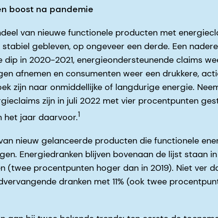
gen boost na pandemie
ndeel van nieuwe functionele producten met energiec
s stabiel gebleven, op ongeveer een derde. Een nader
hte dip in 2020-2021, energieondersteunende claims w
gen afnemen en consumenten weer een drukkere, acti
oek zijn naar onmiddellijke of langdurige energie. Nee
rgieclaims zijn in juli 2022 met vier procentpunten ge
1
n het jaar daarvoor.
van nieuw gelanceerde producten die functionele energ
gen. Energiedranken blijven bovenaan de lijst staan i
n (twee procentpunten hoger dan in 2019). Niet ver d
jdvervangende dranken met 11% (ook twee procentpun