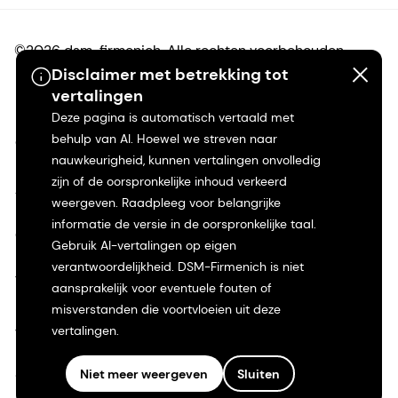
©2026 dsm-firmenich. Alle rechten voorbehouden.
Disclaimer met betrekking tot
vertalingen
Privacyverklaring
Deze pagina is automatisch vertaald met
behulp van AI. Hoewel we streven naar
Gebruiksvoorwaarden
nauwkeurigheid, kunnen vertalingen onvolledig
zijn of de oorspronkelijke inhoud verkeerd
Algemene voorwaarden
weergeven. Raadpleeg voor belangrijke
informatie de versie in de oorspronkelijke taal.
Californië Transparantie
Gebruik AI-vertalingen op eigen
verantwoordelijkheid. DSM-Firmenich is niet
Toegankelijkheidsverklaring
aansprakelijk voor eventuele fouten of
misverstanden die voortvloeien uit deze
Juridische informatie
vertalingen.
Sitemap
Niet meer weergeven
Sluiten