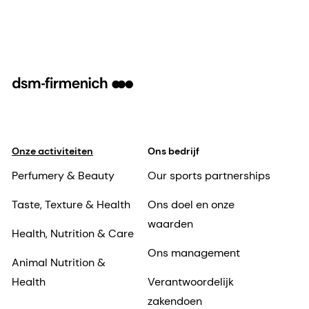
and-cat-pet-population-worldwide/
2
https://www.euromonitor.com/article/sustainabl
ingredients-in-pet-care
3
FAO, 2018
4
De olierijke alg Schizochytrium sp. als
voedingsbron van DHA verbetert het leren
van vormdiscriminatie geassocieerd met
Onze activiteiten
Ons bedrijf
visuele verwerking in een senescentiemodel
Perfumery & Beauty
Our sports partnerships
bij honden.
[K.B. Hadley, J. Bauer, N.W.
Taste, Texture & Health
Ons doel en onze
Milgram, Clinical Research Department, dsm-
waarden
firmenich Nutritional Products, Columbia, MD
Health, Nutrition & Care
21045, USA].
Ons management
Animal Nutrition &
Health
Verantwoordelijk
zakendoen