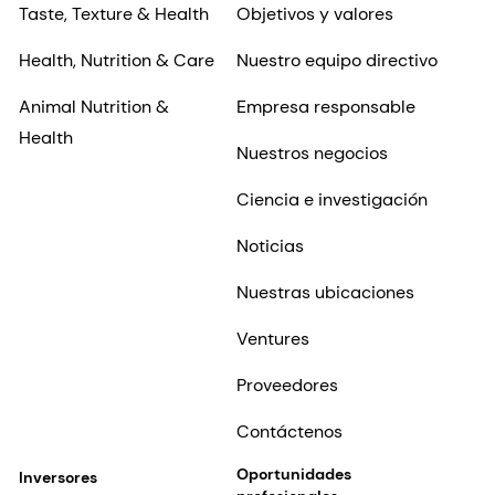
Taste, Texture & Health
Objetivos y valores
J. Bauer, N.W. Milgram, Clinical Research
Department, dsm-firmenich Nutritional
Health, Nutrition & Care
Nuestro equipo directivo
Products, Columbia, MD 21045, USA].
Animal Nutrition &
Empresa responsable
Health
Nuestros negocios
Ciencia e investigación
Noticias
Nuestras ubicaciones
Ventures
Proveedores
Contáctenos
Oportunidades
Inversores