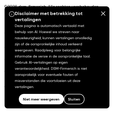
©2026 dsm-firmenich. Alle rechten voorbehouden.
Disclaimer met betrekking tot
vertalingen
Privacyverklaring
Deze pagina is automatisch vertaald met
behulp van AI. Hoewel we streven naar
Gebruiksvoorwaarden
nauwkeurigheid, kunnen vertalingen onvolledig
zijn of de oorspronkelijke inhoud verkeerd
Algemene voorwaarden
weergeven. Raadpleeg voor belangrijke
informatie de versie in de oorspronkelijke taal.
Californië Transparantie
Gebruik AI-vertalingen op eigen
verantwoordelijkheid. DSM-Firmenich is niet
Toegankelijkheidsverklaring
aansprakelijk voor eventuele fouten of
misverstanden die voortvloeien uit deze
Juridische informatie
vertalingen.
Sitemap
Niet meer weergeven
Sluiten