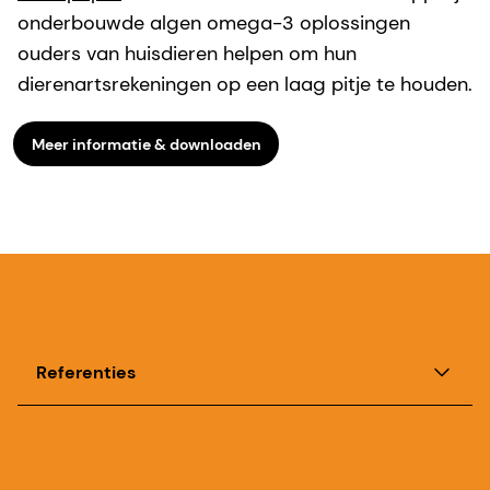
onderbouwde algen omega-3 oplossingen
ouders van huisdieren helpen om hun
dierenartsrekeningen op een laag pitje te houden.
Meer informatie & downloaden
Referenties
Landelijk. "Huidallergieën, maag- en
darmaandoeningen behoren tot de meest
voorkomende aandoeningen die een bezoek aan de