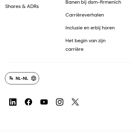
Banen bij dsm-firmenich
INK Onderzoek. "Kwantitatief consumentenonderzoek
Shares & ADRs
VK, juli 2020."
Carrièreverhalen
Inclusie en erbij horen
Het begin van zijn
carrière
NL-NL