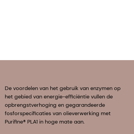
De voordelen van het gebruik van enzymen op
het gebied van energie-efficiëntie vullen de
opbrengstverhoging en gegarandeerde
fosforspecificaties van olieverwerking met
Purifine® PLA1 in hoge mate aan.
Wil je meer weten over het efficiënter omgaan
met hulpbronnen, het verlagen van je
energiekosten, meer halen uit je zaad en het