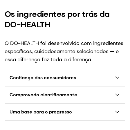
Os ingredientes por trás da
DO-HEALTH
O DO-HEALTH foi desenvolvido com ingredientes
específicos, cuidadosamente selecionados — e
essa diferença faz toda a diferença.
Confiança dos consumidores
As marcas que fizerem referência ao DO-HEALTH
Comprovado cientificamente
devem utilizar exatamente os ingredientes em
que o estudo se baseou, para que os
Apenas o
life's®OMEGA
60 e o Quali®-D contam
Uma base para o progresso
consumidores possam confiar na base científica
com o respaldo das evidências específicas
por trás das alegações.
geradas no estudo DO-HEALTH.
Para aumentar a expectativa de vida saudável