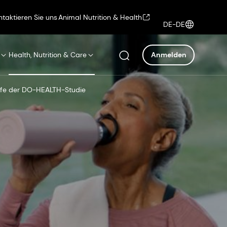
ntaktieren Sie uns
Animal Nutrition & Health
DE-DE
Health, Nutrition & Care
Anmelden
offe der DO-HEALTH-Studie