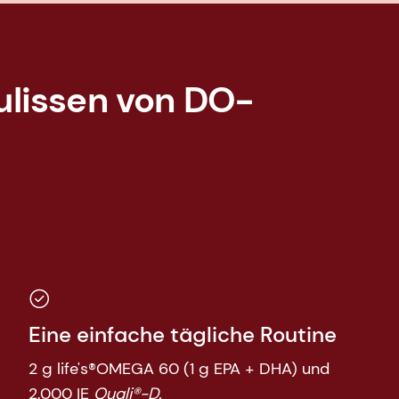
Kulissen von DO-
Eine einfache tägliche Routine
2 g life's®OMEGA
60 (1 g EPA + DHA) und
2.000 IE
Quali®-D.