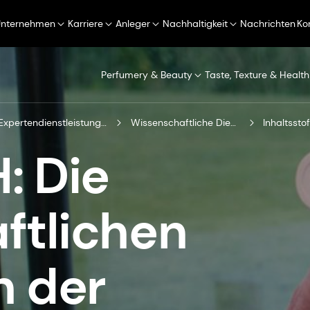
Unternehmen
Karriere
Anleger
Nachhaltigkeit
Nachrichten
Ko
Perfumery & Beauty
Taste, Texture & Health
Expertendienstleistungen
Wissenschaftliche Dienstleistungen
Inhaltsst
: Die
ftlichen
 der