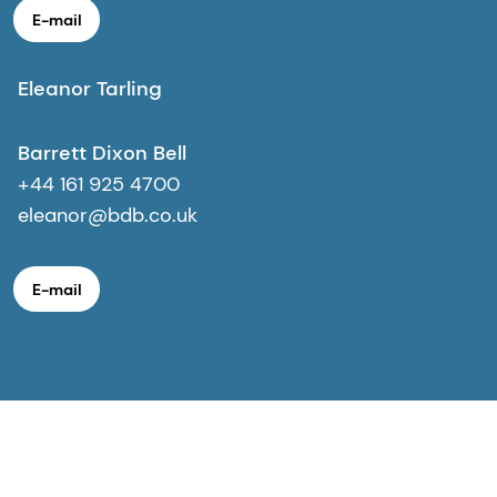
E-mail
Eleanor Tarling
Barrett Dixon Bell
+44 161 925 4700
eleanor@bdb.co.uk
E-mail