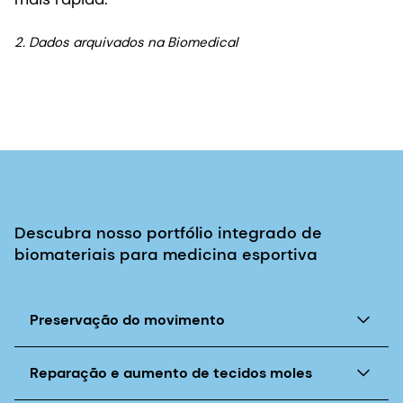
2. Dados arquivados na Biomedical
Descubra nosso portfólio integrado de
biomateriais para medicina esportiva
Preservação do movimento
Para resolver os diversos desafios na
Reparação e aumento de tecidos moles
preservação do movimento e na medicina