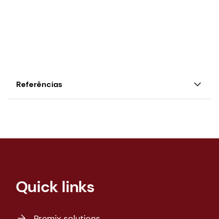
Referências
1. Organização Mundial da Saúde,
"Envelhecimento e Saúde," OMS (acessado em
19/10/2024), https://www.who.int/news-
room/questions-and-answers/item/healthy-
ageing-and-functional-ability.
Quick links
Premix solutions