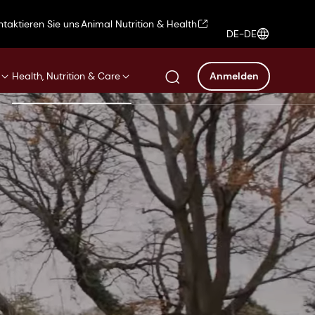
ntaktieren Sie uns
Animal Nutrition & Health
DE-DE
Health, Nutrition & Care
Anmelden