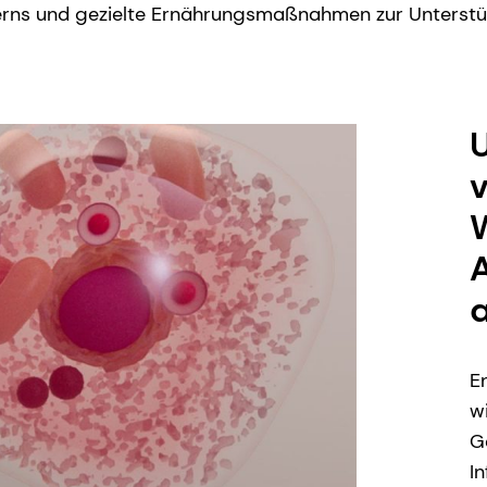
terns und gezielte Ernährungsmaßnahmen zur Unterst
U
A
E
w
G
In