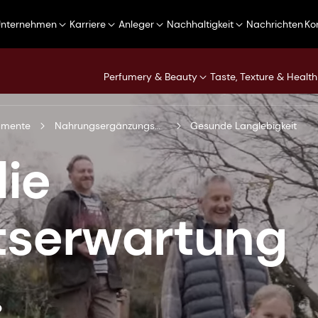
Unternehmen
Karriere
Anleger
Nachhaltigkeit
Nachrichten
Ko
Perfumery & Beauty
Taste, Texture & Health
gmente
Nahrungsergänzungsmittel
Gesunde Langlebigkeit
die
tserwartung
.