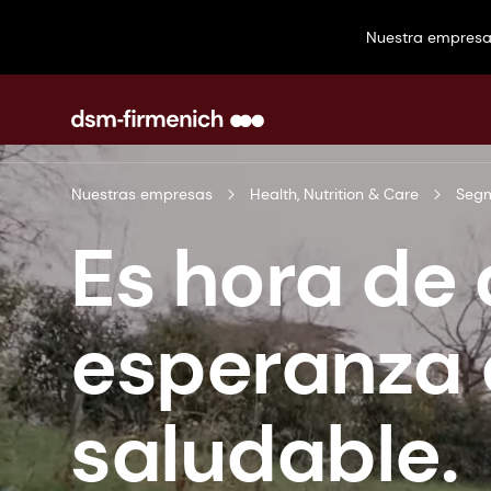
Nuestra empres
Nuestras empresas
Health, Nutrition & Care
Seg
Es hora de
esperanza 
saludable.