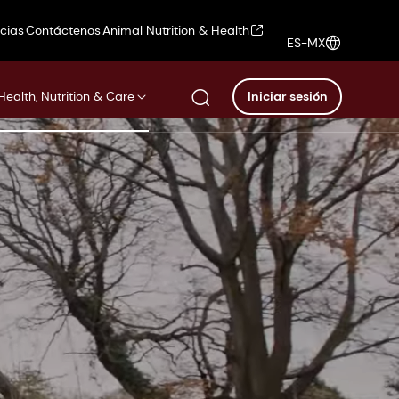
icias
Contáctenos
Animal Nutrition & Health
ES-MX
Health, Nutrition & Care
Iniciar sesión