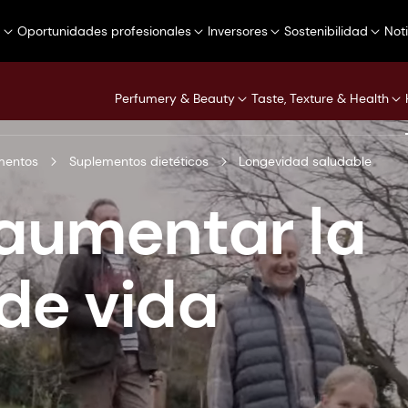
a
Oportunidades profesionales
Inversores
Sostenibilidad
Not
Perfumery & Beauty
Taste, Texture & Health
mentos
Suplementos dietéticos
Longevidad saludable
 aumentar la
de vida