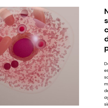
N
s
D
e
s
m
d
a
s