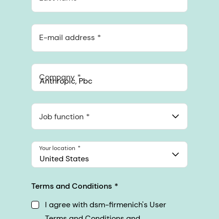
E-mail address
Company
Anthropic, PBC
548 Market St Pmb 90375, San Francisco, California, US
Job function
Your location
United States
Terms and Conditions
I agree with dsm-firmenich's User
Terms and Conditions and