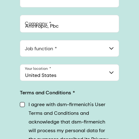
Company
Anthropic, PBC
548 Market St Pmb 90375, San Francisco, California, US
Job function
Your location
United States
Terms and Conditions
I agree with dsm-firmenich's User
Terms and Conditions and
acknowledge that dsm-firmenich
will process my personal data for