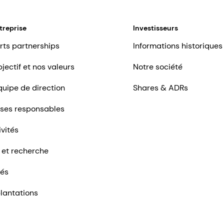
treprise
Investisseurs
rts partnerships
Informations historiques
jectif et nos valeurs
Notre société
quipe de direction
Shares & ADRs
ises responsables
ivités
 et recherche
tés
lantations