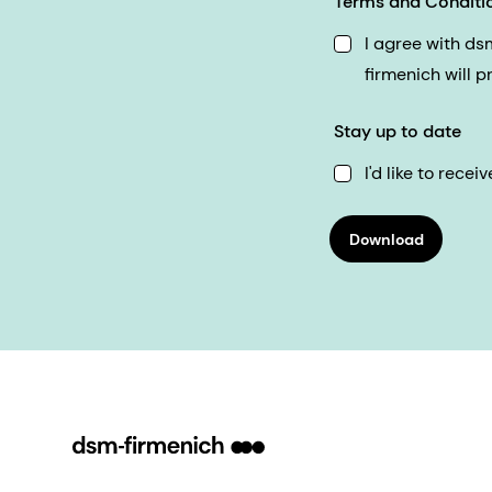
Terms and Conditi
I agree with d
firmenich will 
Stay up to date
I'd like to rec
Download