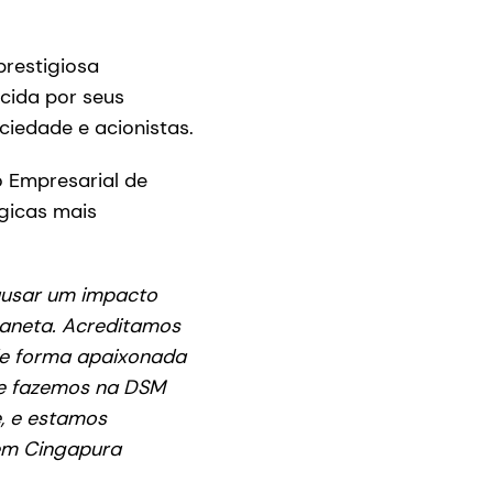
restigiosa
cida por seus
ciedade e acionistas.
o Empresarial de
ógicas mais
ausar um impacto
laneta. Acreditamos
de forma apaixonada
que fazemos na DSM
e, e estamos
em Cingapura