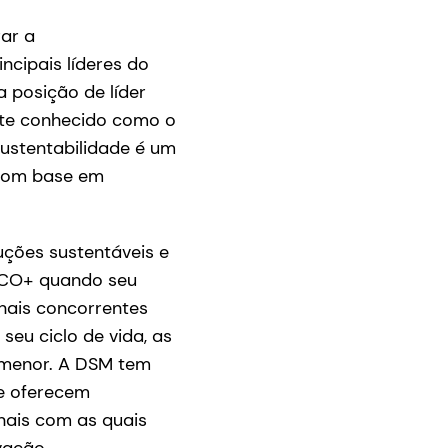
ar a
ncipais líderes do
 posição de líder
nte conhecido como o
sustentabilidade é um
 com base em
ções sustentáveis e
 ECO+ quando seu
ais concorrentes
eu ciclo de vida, as
menor. A DSM tem
e oferecem
nais com as quais