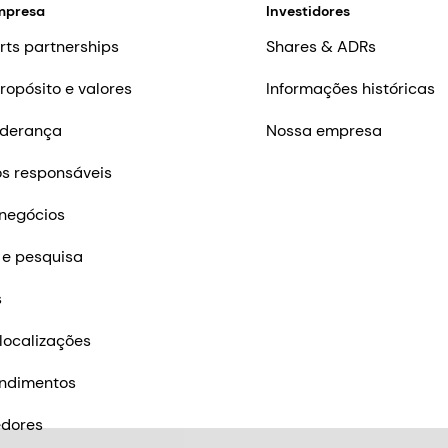
mpresa
Investidores
rts partnerships
Shares & ADRs
ropósito e valores
Informações históricas
iderança
Nossa empresa
s responsáveis
negócios
 e pesquisa
s
localizações
ndimentos
edores