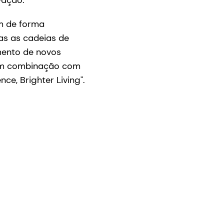
vação.
m de forma
as as cadeias de
mento de novos
, em combinação com
e, Brighter Living".