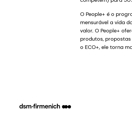
competem) para 50% 
O People+ é o progr
mensurável a vida d
valor. O People+ ofe
produtos, propostas
o ECO+, ele torna ma