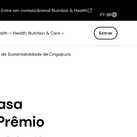
s
Entre em contato
Animal Nutrition & Health
PT-BR
alth
Health, Nutrition & Care
Entrar
o de Sustentabilidade de Cingapura
asa
 Prêmio