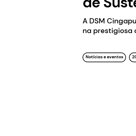
de Sust
A DSM Cingapur
na prestigiosa
Notícias e eventos
2