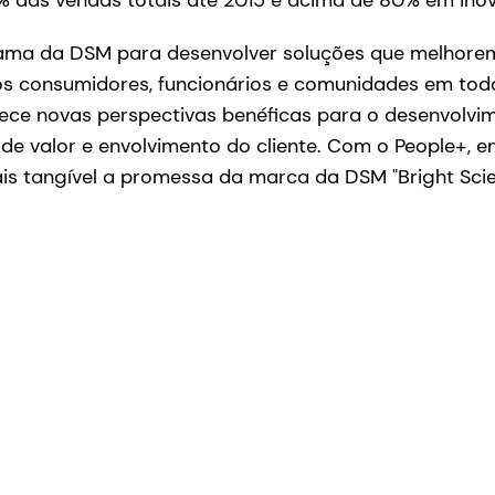
das vendas totais até 2015 e acima de 80% em ino
ama da DSM para desenvolver soluções que melhore
os consumidores, funcionários e comunidades em tod
rece novas perspectivas benéficas para o desenvolvi
 de valor e envolvimento do cliente. Com o People+
is tangível a promessa da marca da DSM "Bright Scienc