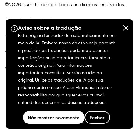
©2026 dsm-firmenich. Todos os direitos reservados.
Aviso de privacidade
Aviso sobre a tradução
Esta página foi traduzida automaticamente por
Termos de uso
meio de IA. Embora nosso objetivo seja garantir
a precisão, as traduções podem apresentar
Termos e condições
imperfeições ou interpretar incorretamente o
conteúdo original. Para informações
Transparência na Califórnia
importantes, consulte a versão no idioma
original. Utilize as traduções de IA por sua
Declaração de acessibilidade
própria conta e risco. A dsm-firmenich não se
responsabiliza por quaisquer erros ou mal-
Informações legais
entendidos decorrentes dessas traduções.
Mapa do site
Não mostrar novamente
Fechar