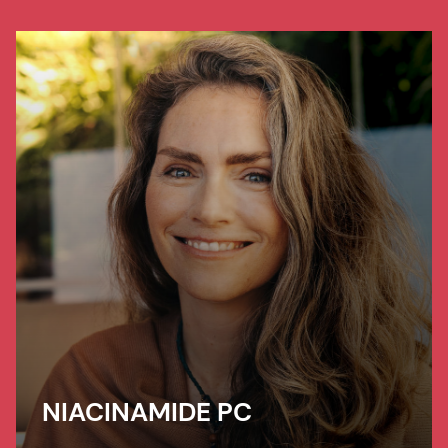
for a truly soothed and flawless looking
skin.
NIACINAMIDE PC