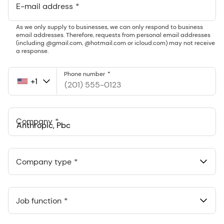
E-mail address
As we only supply to businesses, we can only respond to business
email addresses. Therefore, requests from personal email addresses
(including @gmail.com, @hotmail.com or icloud.com) may not receive
a response.
Phone number
+1
United
States
+1
Company
Anthropic, PBC
548 Market St Pmb 90375, San Francisco, California, US
Company type
Job function