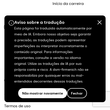
Início da carreira
Aviso sobre a tradução
PT-BR
Esta página foi traduzida automaticamente por
meio de IA. Embora nosso objetivo seja garantir
a precisão, as traduções podem apresentar
imperfeições ou interpretar incorretamente o
conteúdo original. Para informações
importantes, consulte a versão no idioma
original. Utilize as traduções de IA por sua
própria conta e risco. A dsm-firmenich não se
responsabiliza por quaisquer erros ou mal-
©2026 dsm-firmenich. Todos os direitos reservados.
entendidos decorrentes dessas traduções.
Aviso de privacidade
Não mostrar novamente
Fechar
Termos de uso