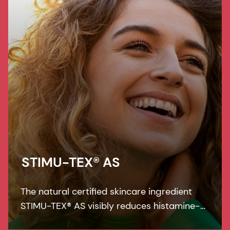
STIMU-TEX® AS
The natural certified skincare ingredient
STIMU-TEX® AS visibly reduces histamine-
related symptoms like irritation and itching