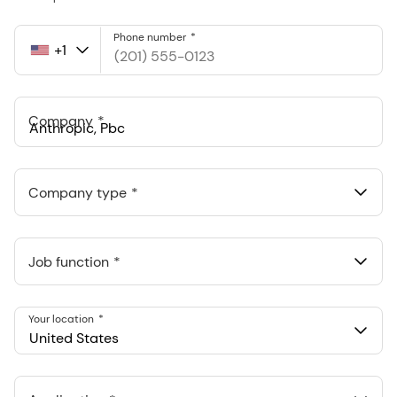
Phone number
+1
United
States
+1
Company
Anthropic, PBC
548 Market St Pmb 90375, San Francisco, California, US
Company type
Job function
Your location
United States