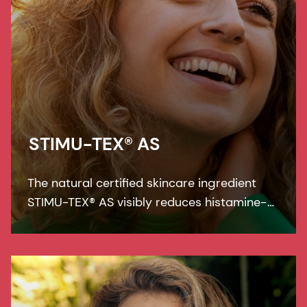
STIMU-TEX® AS
The natural certified skincare ingredient
STIMU-TEX® AS visibly reduces histamine-
related symptoms like irritation and itching
for a truly soothed and flawless looking
skin.