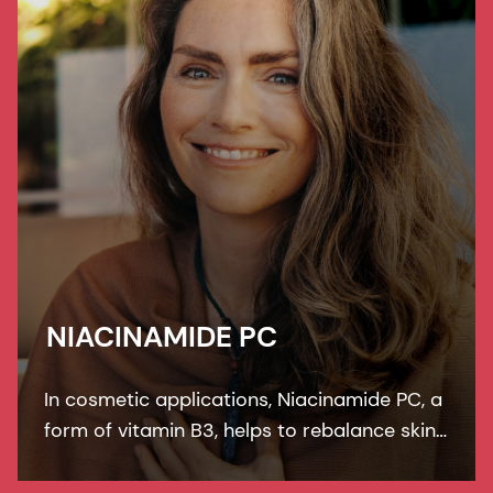
NIACINAMIDE PC
In cosmetic applications, Niacinamide PC, a
form of vitamin B3, helps to rebalance skin
pigmentation, refines pores and improves
skin elasticity. It helps to protect from UV