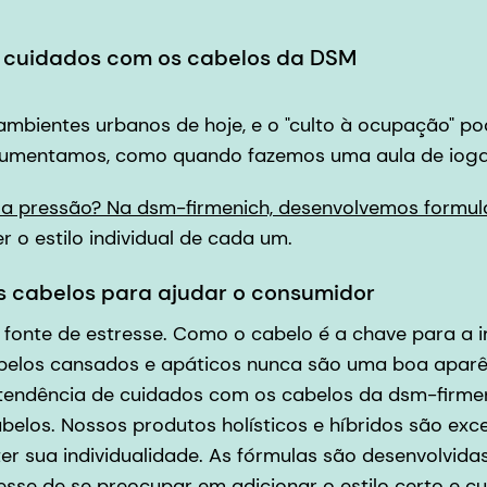
a cuidados com os cabelos da DSM
 ambientes urbanos de hoje, e o "culto à ocupação" p
o aumentamos, como quando fazemos uma aula de ioga 
o a pressão? Na dsm-firmenich, desenvolvemos formu
o estilo individual de cada um.
os cabelos para ajudar o consumidor
fonte de estresse. Como o cabelo é a chave para a 
Cabelos cansados e apáticos nunca são uma boa apar
endência de cuidados com os cabelos da dsm-firmeni
los. Nossos produtos holísticos e híbridos são exce
r sua individualidade. As fórmulas são desenvolvida
esse de se preocupar em adicionar o estilo certo e c