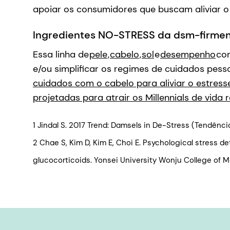
apoiar os consumidores que buscam aliviar o 
Ingredientes NO-STRESS da dsm-firmen
Essa linha de
pele
,
cabelo
,
sol
e
desempenho
con
e/ou simplificar os regimes de cuidados pesso
cuidados com o cabelo para aliviar o estres
projetadas para atrair os Millennials de vida 
1 Jindal S. 2017 Trend: Damsels in De-Stress (Tendênc
2 Chae S, Kim D, Kim E, Choi E. Psychological stress d
glucocorticoids. Yonsei University Wonju College of 