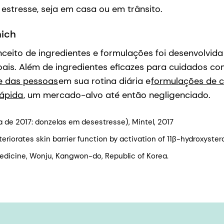
estresse, seja em casa ou em trânsito.
ich
ceito de ingredientes e formulações foi desenvolvida 
ais. Além de ingredientes eficazes para cuidados com 
se das pessoas
em sua rotina diária e
formulações de c
rápida
, um mercado-alvo até então negligenciado.
ia de 2017: donzelas em desestresse), Mintel, 2017
eteriorates skin barrier function by activation of 11β-hydroxys
Medicine, Wonju, Kangwon-do, Republic of Korea.