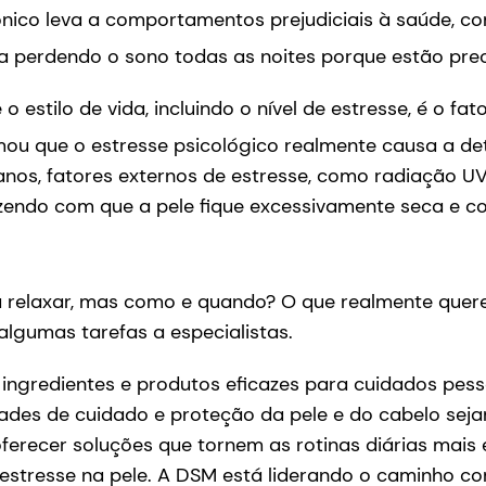
 crônico leva a comportamentos prejudiciais à saúde,
a perdendo o sono todas as noites porque estão pre
estilo de vida, incluindo o nível de estresse, é o f
ou que o estresse psicológico realmente causa a det
s, fatores externos de estresse, como radiação UV, lu
azendo com que a pele fique excessivamente seca e 
 relaxar, mas como e quando? O que realmente quere
algumas tarefas a especialistas.
r ingredientes e produtos eficazes para cuidados pe
des de cuidado e proteção da pele e do cabelo sej
erecer soluções que tornem as rotinas diárias mais e
 estresse na pele. A DSM está liderando o caminho c