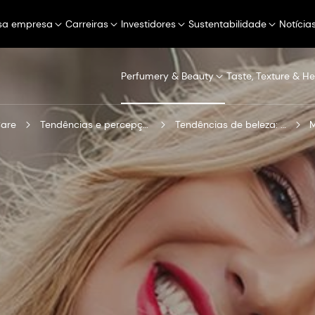
sa empresa
Carreiras
Investidores
Sustentabilidade
Notícia
Perfumery & Beauty
Taste, Texture & He
Care
Tendências e percepções
Tendências de beleza: Arquivo
M