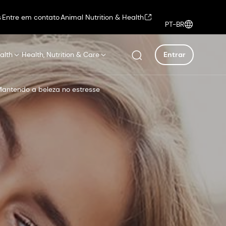
s
Entre em contato
Animal Nutrition & Health
PT-BR
alth
Health, Nutrition & Care
Entrar
antendo a beleza no estresse