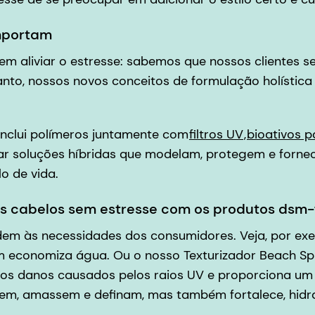
mportam
m aliviar o estresse: sabemos que nossos clientes s
to, nossos novos conceitos de formulação holística 
inclui polímeros juntamente com
filtros UV
,
bioativos p
ar soluções híbridas que modelam, protegem e forn
o de vida.
s cabelos sem estresse com os produtos dsm
em às necessidades dos consumidores. Veja, por ex
 economiza água. Ou o nosso Texturizador Beach Spr
a os danos causados pelos raios UV e proporciona um
izem, amassem e definam, mas também fortalece, hidr