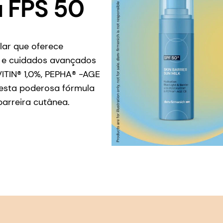
a FPS 50
lar que oferece
l, e cuidados avançados
TIN® 1,0%, PEPHA® -AGE
 esta poderosa fórmula
barreira cutânea.