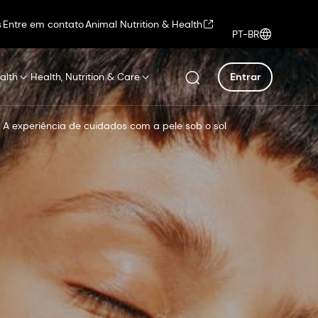
s
Entre em contato
Animal Nutrition & Health
PT-BR
alth
Health, Nutrition & Care
Entrar
: A experiência de cuidados com a pele sob o sol