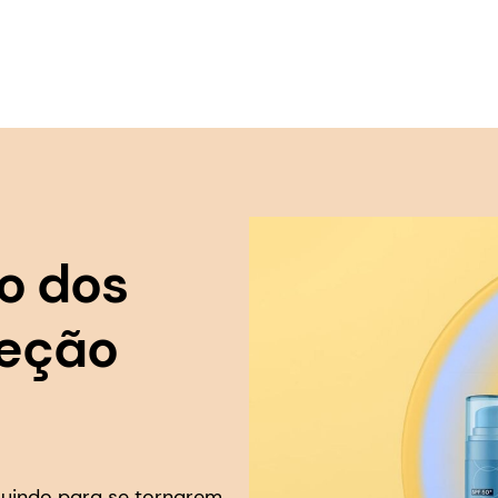
o dos
teção
luindo para se tornarem