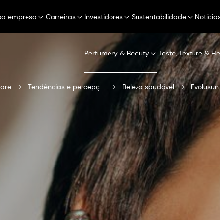
sa empresa
Carreiras
Investidores
Sustentabilidade
Notícia
Perfumery & Beauty
Taste, Texture & He
Care
Tendências e percepções
Beleza saudável
Evolusun