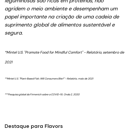
leguminosas são ricas em proteínas, não
agridem o meio ambiente e desempenham um
papel importante na criação de uma cadeia de
suprimento global de alimentos sustentável e
segura.
*Mintel U.S. "Promote Food for Mindful Comfort" - Relatório, setembro de
2021
**Mintel U.S. "Plant-Based Fish; Will Consumers Bite?" - Relatório, maio de 2021
***Pesquisa global da Firmenich sobre a COVID-19, Onda 2, 2020
Destaque para Flavors