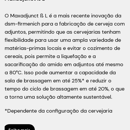
O
O Maxadjunct ß L é a mais recente inovação da
c
dsm-firmenich para a fabricação de cerveja com
f
adjuntos, permitindo que as cervejarias tenham
d
flexibilidade para usar uma ampla variedade de
f
matérias-primas locais e evitar o cozimento de
p
cereais, pois permite a liquefação e a
f
sacarificação do amido em adjuntos até mesmo
O
a 80°C. Isso pode aumentar a capacidade da
a
sala de brassagem em até 25%* e reduzir o
r
tempo do ciclo de brassagem em até 20%, o que
3
a torna uma solução altamente sustentável.
c
*Dependente da configuração da cervejaria
p
c
d