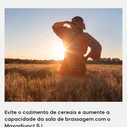
Evite o cozimento de cereais e aumente a
B
capacidade da sala de brassagem com o
c
Maxadjunct ß L