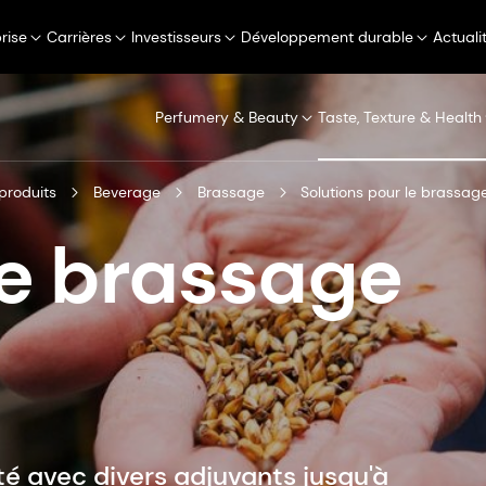
rise
Carrières
Investisseurs
Développement durable
Actuali
Perfumery & Beauty
Taste, Texture & Health
produits
Beverage
Brassage
Solutions pour le brassag
de brassage
té avec divers adjuvants jusqu'à