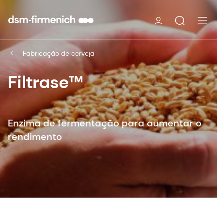
Fabricação de cerveja
Filtrase™
Enzima de fermentação para aumentar o
rendimento