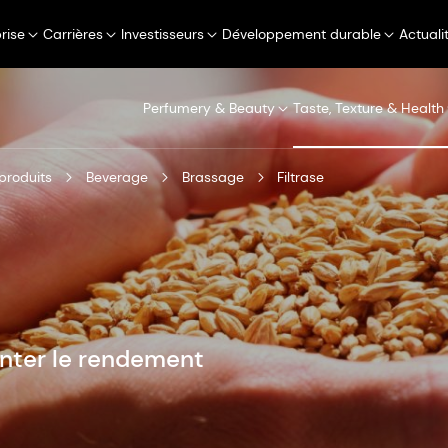
rise
Carrières
Investisseurs
Développement durable
Actuali
Perfumery & Beauty
Taste, Texture & Health
produits
Beverage
Brassage
Filtrase
ter le rendement