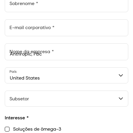
Sobrenome
E-mail corporativo
Nome da empresa
Anthropic, PBC
País
548 Market St Pmb 90375, San Francisco, California, US
United States
Subsetor
Interesse
Soluções de ômega-3